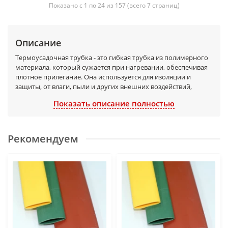
Показано с 1 по 24 из 157 (всего 7 страниц)
Описание
Термоусадочная трубка - это гибкая трубка из полимерного
материала, который сужается при нагревании, обеспечивая
плотное прилегание. Она используется для изоляции и
защиты, от влаги, пыли и других внешних воздействий,
соединений электропроводки; кабелей и проводов.
Показать описание полностью
Термоусадочные трубки - это универсальные материалы,
которые нашли применение во многих областях, включая
строительство, монтажные работы, ремонт, электронику и
другие сферы, где требуется электромонтаж. Термоусадка
Рекомендуем
широко применяются в электромонтажных
работах, сетей систем связи, оборудовании, электронике,
автомобильной промышленности, электро- боксе и других
областях, где требуется электроизоляция.
Термоусадочные трубки позволяют быстро и надежно
соединять провода, создавать защитные покрытия,
изолировать контактные группы, а также использовать в
качестве диэлектрического материала. Они изготовлены из
полимеров высокого качества, обеспечивая прочность и