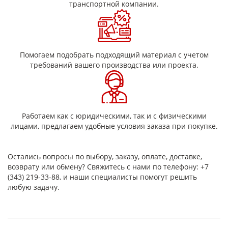
транспортной компании.
основа: стеклоткань;
связующее: электроизоляционный лак;
класс нагревостойкости: от 130 до 180 °C (в
зависимости от марки);
форма поставки: рулоны различной ширины;
толщина: варьируется в зависимости от типа
Помогаем подобрать подходящий материал с учетом
материала.
требований вашего производства или проекта.
Область применения
Стеклолакоткань ЛСК применяется для:
изоляции обмоток электрических машин и
Работаем как с юридическими, так и с физическими
трансформаторов;
лицами, предлагаем удобные условия заказа при покупке.
межслойной и межвитковой изоляции;
изоляции проводников и кабелей;
производства электроизоляционных прокладок и
деталей;
Остались вопросы по выбору, заказу, оплате, доставке,
ремонта и обслуживания электротехнического
возврату или обмену? Свяжитесь с нами по телефону: +7
оборудования.
(343) 219-33-88, и наши специалисты помогут решить
любую задачу.