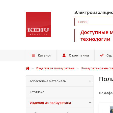
Электроизоляци
Доступные 
технологии
Каталог
О компании
Сер
Изделия из полиуретана
Полиуретановые ст
Пол
Асбестовые материалы
Гетинакс
По алф
Изделия из полиуретана