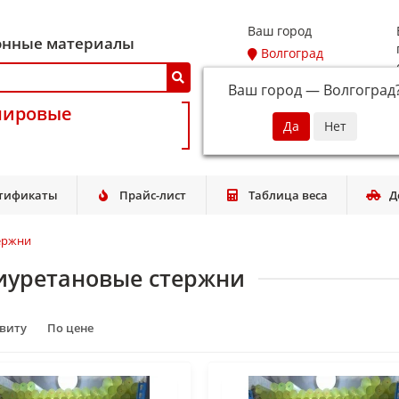
Ваш город
онные материалы
Волгоград
Ваш город —
Волгоград
мировые
тификаты
Прайс-лист
Таблица веса
Д
ержни
иуретановые стержни
авиту
По цене