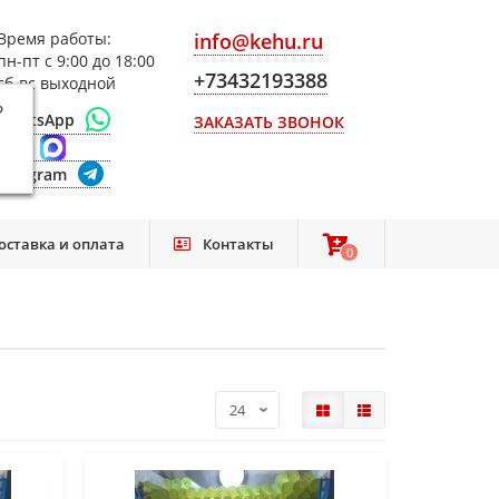
Время работы:
info@kehu.ru
пн-пт с 9:00 до 18:00
+73432193388
сб-вс выходной
?
WhatsApp
ЗАКАЗАТЬ ЗВОНОК
Max
Telegram
оставка и оплата
Контакты
0
0