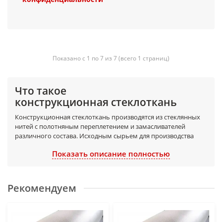
Показано с 1 по 7 из 7 (всего 1 страниц)
Что такое
конструкционная стеклоткань
Конструкционная стеклоткань производятся из стеклянных
нитей с полотняным переплетением и замасливателей
различного состава. Исходным сырьем для производства
стеклянных нитей является стекловолокно, получаемое из
Показать описание полностью
жидкого термически обработанного стекла со
специальными добавками. Стеклянные нити
изготавливаются из специального стекла, содержащего
алюминий, бор и силикаты.
Рекомендуем
Конструкционные стеклоткани применяются для
теплоизоляции трубопроводов, нагревательных аппаратов
(котлов, печей и пр.), а в сочетании с эпоксидными или