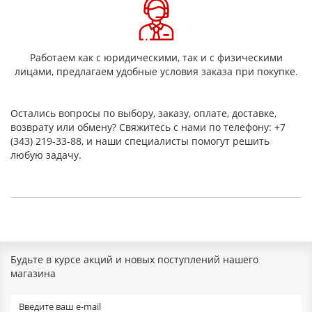
по основе
22±1
по утку
13±1
Ширина ткани, не менее (см)
92
Транспортируется в рулонах длиной, не
50
Работаем как с юридическими, так и с физическими
менее (м)
лицами, предлагаем удобные условия заказа при покупке.
Cатин 8/3 или
Переплетение
5/3
Вид замасливателя
силан
Остались вопросы по выбору, заказу, оплате, доставке,
Технические характеристики
возврату или обмену? Свяжитесь с нами по телефону: +7
стеклоткани Т-11
(343) 219-33-88, и наши специалисты помогут решить
любую задачу.
Толщина, мм
0,25±0,02
Поверхностная плотность, г/м2
385±12
Разрывная нагрузка, Н (кгс) не менее
по основе
2842 (290)
по утку
1666 (170)
Плотность ткани, нитей (см):
по основе
22±1
по утку
13±1
Будьте в курсе акций и новых поступлений нашего
Ширина ткани, не менее (см)
92
магазина
Транспортируется в рулонах длиной, не
50
менее (м)
Переплетение
Cатин 8/3 или 5/3