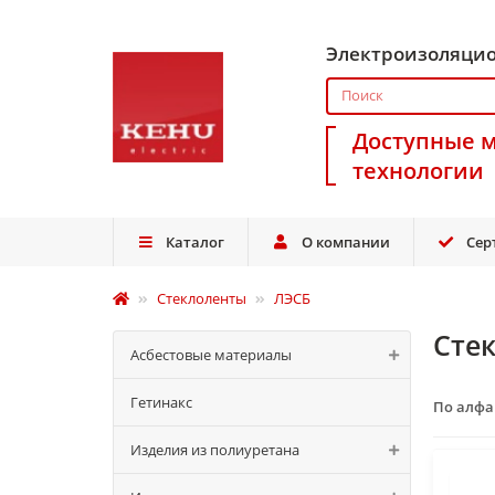
Электроизоляци
Доступные 
технологии
Каталог
О компании
Сер
Стеклоленты
ЛЭСБ
Сте
Асбестовые материалы
Гетинакс
По алф
Изделия из полиуретана