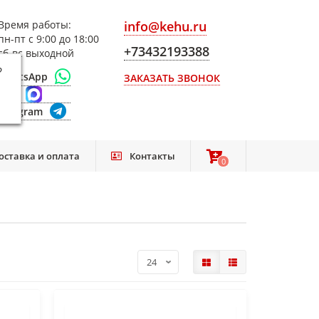
Время работы:
info@kehu.ru
пн-пт с 9:00 до 18:00
+73432193388
сб-вс выходной
?
WhatsApp
ЗАКАЗАТЬ ЗВОНОК
Max
Telegram
оставка и оплата
Контакты
0
0