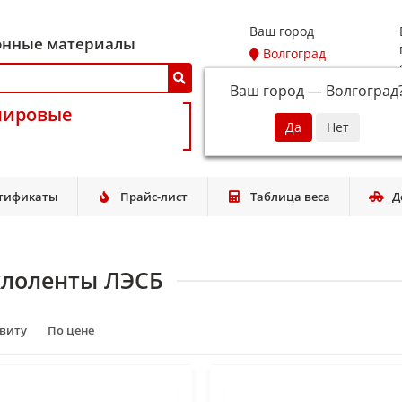
Ваш город
онные материалы
Волгоград
Ваш город —
Волгоград
мировые
тификаты
Прайс-лист
Таблица веса
Д
клоленты ЛЭСБ
авиту
По цене