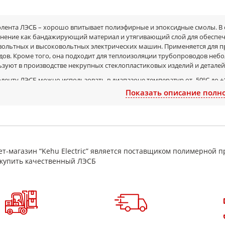
олента ЛЭСБ – хорошо впитывает полиэфирные и эпоксидные смолы. В 
нение как бандажирующий материал и утягивающий слой для обеспеч
вольтных и высоковольтных электрических машин. Применяется для 
дов. Кроме того, она подходит для теплоизоляции трубопроводов неб
зуют в производстве некрупных стеклопластиковых изделий и деталей
ленту ЛЭСБ можно использовать в диапазоне температур от -50ºС до +18
а от 10 мм и больше. Предельные отклонения от размеров ленты должн
Показать описание полн
е. Гарантийный срок хранения при соблюдении условий транспортиров
овные технические характеристики стек
енование показателя
Ед. изм.
т-магазин “Kehu Electric” является поставщиком полимерной п
ина
мм
купить качественный ЛЭСБ
ина
мм
о нитей основы
шт
йная плотность
г/100 м
ывная нагрузка по основе, не менее
Н (кгс)
а ленты в рулоне
м