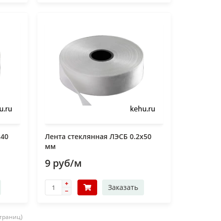
х40
Лента стеклянная ЛЭСБ 0.2х50
мм
9 руб/м
Заказать
страниц)