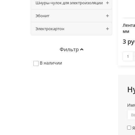
Шнуры-чулок для электроизоляции
Эбонит
Лента
Электрокартон
мм
3 р
Фильтр
В наличии
Н
Им
Я