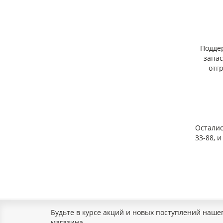
изгот
(Ширин
Сос
В осно
Подде
добав
запа
Пре
отг
Осталис
33-88, 
Сфе
Будьте в курсе акций и новых поступлений наше
магазина