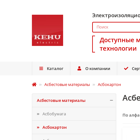
Электроизоляци
Доступные 
технологии
Каталог
О компании
Сер
Асбестовые материалы
Асбокартон
Асб
Асбестовые материалы
Асбобумага
По алф
Асбокартон