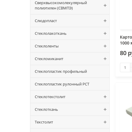
Сверхвысокомолекулярный
полиэтилен (СВМПЭ)
Слюдопласт
Стеклолакоткань
Карто
1000
Стеклоленты
80 р
Стекломиканит
Стеклопластик профильный
Стеклопластик рулонный РСТ
Стеклотекстолит
Стеклоткань
Текстолит