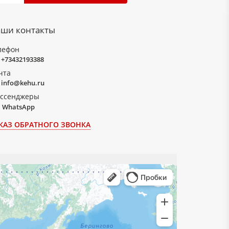
ши контакты
лефон
стемах, аппаратах
+73432193388
риборов
чта
компонентов качества материала
info@kehu.ru
азных мест применения и прослужит много лет.
ссенджеры
WhatsApp
КАЗ ОБРАТНОГО ЗВОНКА