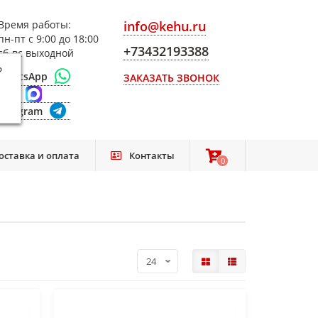
Время работы:
info@kehu.ru
пн-пт с 9:00 до 18:00
+73432193388
сб-вс выходной
?
WhatsApp
ЗАКАЗАТЬ ЗВОНОК
Max
Telegram
оставка и оплата
Контакты
0
0