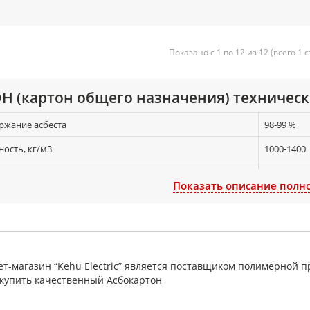
Показано с 1 по 12 из 12 (всего 1 
Н (картон общего назначения) техническ
ржание асбеста
98-99 %
ность, кг/м3
1000-1400
ел прочности при растяжении, не менее:
в продольн
Показать описание полн
в поперечн
ря массовой доли вещества при прокаливании
не более 
овая доля влаги
не более 
т-магазин “Kehu Electric” является поставщиком полимерной п
купить качественный Асбокартон
товый картон (ГОСТ 2850-95) это огнеупорный комбинированный матери