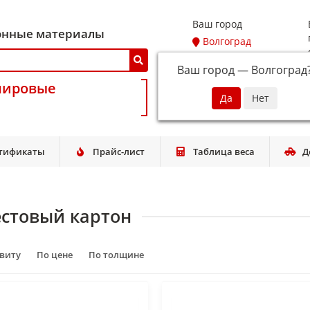
Ваш город
онные материалы
Волгоград
Ваш город —
Волгоград
мировые
тификаты
Прайс-лист
Таблица веса
Д
естовый картон
авиту
По цене
По толщине