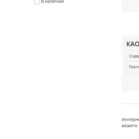
В наличии
КАО
Соде
Плот
Пред
Поте
Масс
Интерне
можете 
Асбес