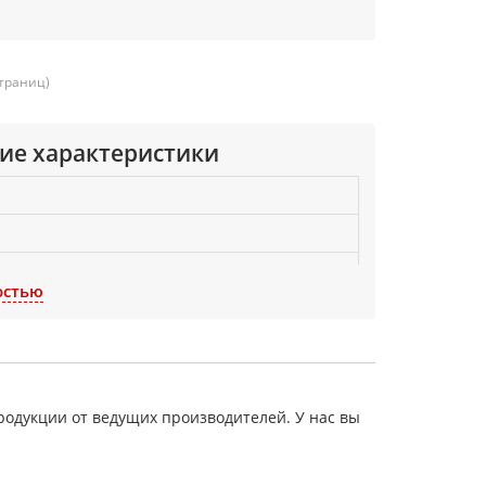
страниц)
ие характеристики
ом направлении 1,2 (12) МПа (кгс/см 2 )
остью
ом направлении 0,6 (6) МПа (кгс/см 2 )
15 %
7%
родукции от ведущих производителей. У нас вы
ал для изоляции, уплотнения и теплоизоляции,