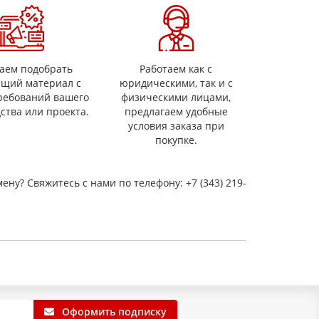
водится в форме листа. Размеры асбокартона
чительная (в пределах 2%) доля крахмала. Возможно
аем подобрать
Работаем как с
ящий материал с
юридическими, так и с
ребований вашего
физическими лицами,
ства или проекта.
предлагаем удобные
о +500 градусов):
условия заказа при
покупке.
картона из гидромассы):
мену? Свяжитесь с нами по телефону: +7 (343) 219-
Н
Оформить подписку