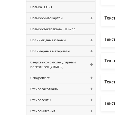
Пленка ПЭТ-Э
Текс
Пленкосинтокартон
Пленкостеклоткань ГТП-2пл
Текс
Полиимидные пленки
Полимерные материалы
Текс
Сверхвысокомолекулярный
полиэтилен (СВМПЭ)
Слюдопласт
Текс
Стеклолакоткань
Стеклоленты
Текс
Стекломиканит