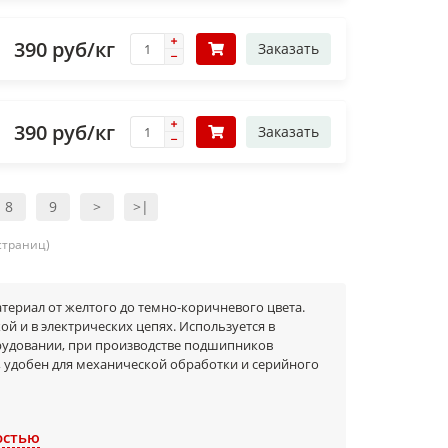
390 руб/кг
Заказать
390 руб/кг
Заказать
8
9
>
>|
 страниц)
териал от желтого до темно-коричневого цвета.
ой и в электрических цепях. Используется в
удовании, при производстве подшипников
, удобен для механической обработки и серийного
остью
 смолами, производится методом горячего