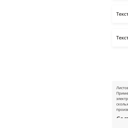
Текс
Текс
Листо
Примен
элект
сколь
произ
Сос
Матер