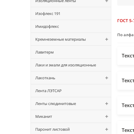
Изоляционные ленты
Изофлекс 191
ГОСТ 5-
Имидофлекс
По алф
Кремнеземные материалы
Лавитерм
Текс
Лаки и эмали для изоляционные
Лакоткань
Текс
Лента ЛЭТСАР
Ленты слюдинитовые
Текс
Миканит
Паронит листовой
Текс