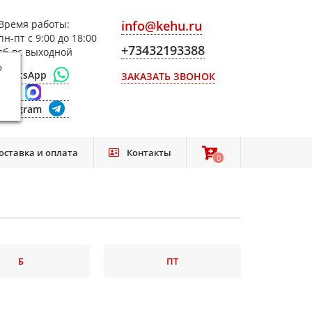
Время работы:
info@kehu.ru
пн-пт с 9:00 до 18:00
+73432193388
сб-вс выходной
?
WhatsApp
ЗАКАЗАТЬ ЗВОНОК
Max
Telegram
оставка и оплата
Контакты
0
0
Б
ПТ