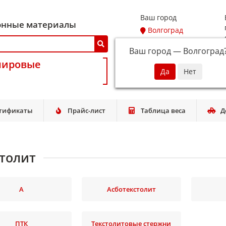
Ваш город
онные материалы
Волгоград
Ваш город —
Волгоград
мировые
тификаты
Прайс-лист
Таблица веса
Д
столит
А
Асботекстолит
ПТК
Текстолитовые стержни