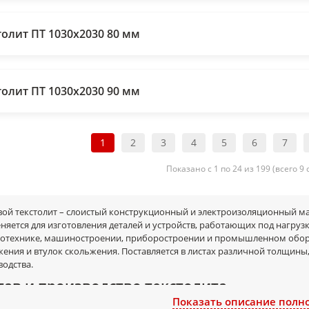
толит ПТ 1030х2030 80 мм
толит ПТ 1030х2030 90 мм
1
2
3
4
5
6
7
Показано с 1 по 24 из 199 (всего 9
вой текстолит – слоистый конструкционный и электроизоляционный ма
яется для изготовления деталей и устройств, работающих под нагрузк
ротехнике, машиностроении, приборостроении и промышленном обор
жения и втулок скольжения. Поставляется в листах различной толщины
водства.
тав и производство текстолита
Показать описание полн
иал на основе хлопчатобумажной ткани, пропитанной синтетическими