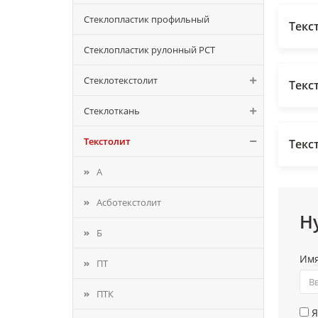
Стеклопластик профильный
Текс
Стеклопластик рулонный РСТ
Стеклотекстолит
Текс
Стеклоткань
Текстолит
Текс
А
Асботекстолит
Н
Б
Им
ПТ
ПТК
Я