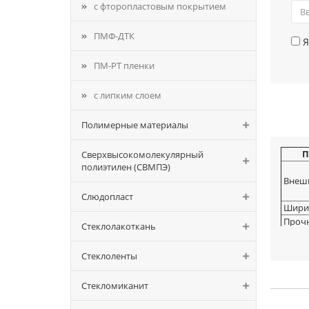
с фторопластовым покрытием
ПМФ-ДТК
Я
ПМ-РТ пленки
с липким слоем
Полимерные материалы
П
Сверхвысокомолекулярный
полиэтилен (СВМПЭ)
Внешн
Слюдопласт
Шири
Прочн
Стеклолакоткань
(кгс/с
продо
Стеклоленты
Относ
разры
Стекломиканит
продо
Удель