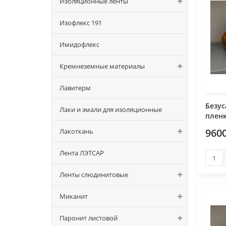
Изоляционные ленты
Изофлекс 191
Имидофлекс
Кремнеземные материалы
Лавитерм
Безу
Лаки и эмали для изоляционные
пленк
9600
Лакоткань
Лента ЛЭТСАР
Ленты слюдинитовые
Миканит
Паронит листовой