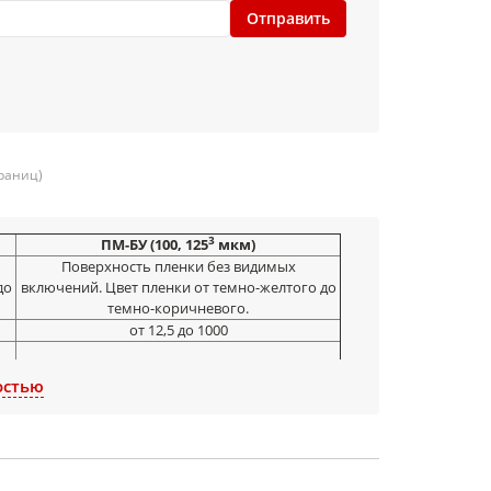
Отправить
траниц)
3
ПМ-БУ (100, 125
мкм)
Поверхность пленки без видимых
до
включений. Цвет пленки от темно-желтого до
темно-коричневого.
от 12,5 до 1000
98(1000)
остью
45