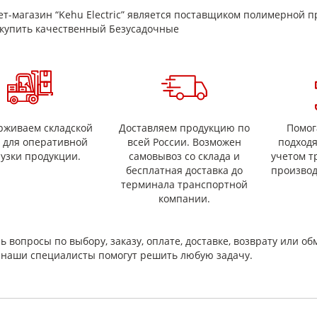
14
рическое сопротивление,
1*10
т-магазин “Kehu Electric” является поставщиком полимерной п
 не менее
купить качественный Безусадочные
рическая прочность, кВ/
150
е менее
садка (200ºС, 1 час), %
0,05
рживаем складской
Доставляем продукцию по
Помог
с для оперативной
всей России. Возможен
подход
рузки продукции.
самовывоз со склада и
учетом т
бесплатная доставка до
производ
терминала транспортной
компании.
ь вопросы по выбору, заказу, оплате, доставке, возврату или об
и наши специалисты помогут решить любую задачу.