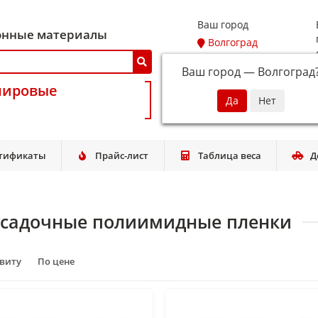
Ваш город
онные материалы
Волгоград
Ваш город —
Волгоград
мировые
тификаты
Прайс-лист
Таблица веса
Д
усадочные полиимидные пленки
авиту
По цене