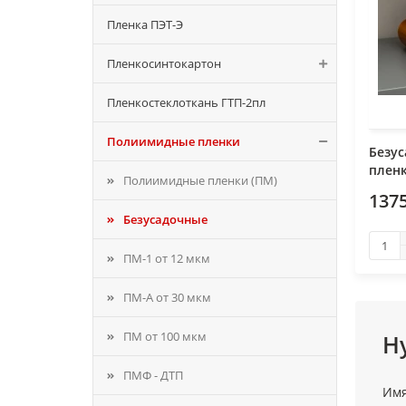
Пленка ПЭТ-Э
Пленкосинтокартон
Пленкостеклоткань ГТП-2пл
Полиимидные пленки
Безу
пленк
Полиимидные пленки (ПМ)
1375
Безусадочные
ПМ-1 от 12 мкм
ПМ-А от 30 мкм
ПМ от 100 мкм
Н
ПМФ - ДТП
Им