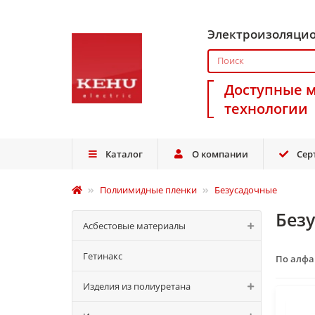
Электроизоляци
Доступные 
технологии
Каталог
О компании
Сер
Полиимидные пленки
Безусадочные
Без
Асбестовые материалы
Гетинакс
По алф
Изделия из полиуретана