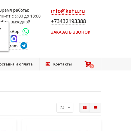
Время работы:
info@kehu.ru
пн-пт с 9:00 до 18:00
+73432193388
сб-вс выходной
?
WhatsApp
ЗАКАЗАТЬ ЗВОНОК
Max
Telegram
оставка и оплата
Контакты
0
0