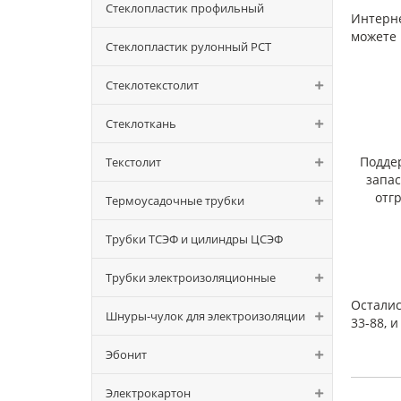
элект
Стеклопластик профильный
Интерне
Ом*м,
можете 
Элект
Стеклопластик рулонный РСТ
мм, н
Термоу
Стеклотекстолит
Стеклоткань
Подде
Текстолит
запа
отг
Термоусадочные трубки
Трубки ТСЭФ и цилиндры ЦСЭФ
Трубки электроизоляционные
Осталис
Шнуры-чулок для электроизоляции
33-88, 
Эбонит
Электрокартон