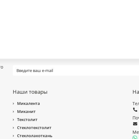
го
Наши товары
На
Микалента
Те
Миканит
По
Текстолит
Стеклотекстолит
Ме
Стеклолакоткань