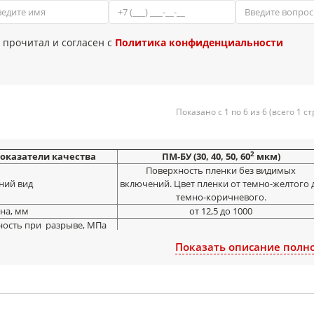
 прочитал и согласен с
Политика конфиденциальности
Показано с 1 по 6 из 6 (всего 1 с
2
оказатели качества
ПМ-БУ (30, 40, 50, 60
мкм)
Поверхность пленки без видимых
ий вид
включений. Цвет пленки от темно-желтого 
темно-коричневого.
на, мм
от 12,5 до 1000
ость при разрыве, МПа
м2),
147 (1500)
Показать описание полн
льное направление
ительное удлинение при
ве, %, не менее,
60
льное направление
ное объемное